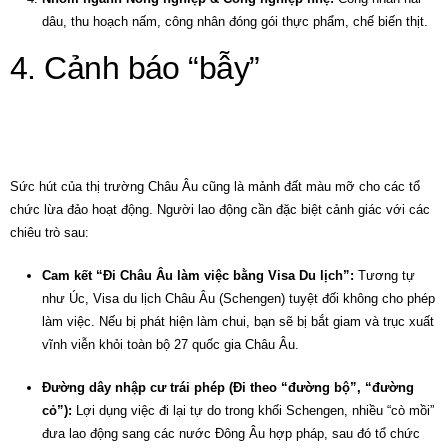
dâu, thu hoạch nấm, công nhân đóng gói thực phẩm, chế biến thịt.
4. Cảnh báo “bẫy”
lừa đảo khi
đi XKLĐ Châu Âu
Sức hút của thị trường Châu Âu cũng là mảnh đất màu mỡ cho các tổ
chức lừa đảo hoạt động. Người lao động cần đặc biệt cảnh giác với các
chiêu trò sau:
Cam kết “Đi Châu Âu làm việc bằng Visa Du lịch”:
Tương tự
như Úc, Visa du lịch Châu Âu (Schengen) tuyệt đối không cho phép
làm việc. Nếu bị phát hiện làm chui, bạn sẽ bị bắt giam và trục xuất
vĩnh viễn khỏi toàn bộ 27 quốc gia Châu Âu.
Đường dây nhập cư trái phép (Đi theo “đường bộ”, “đường
cỏ”):
Lợi dụng việc đi lại tự do trong khối Schengen, nhiều “cò mồi”
đưa lao động sang các nước Đông Âu hợp pháp, sau đó tổ chức