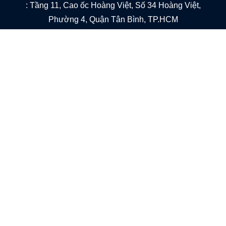
: Tầng 11, Cao ốc Hoàng Việt, Số 34 Hoàng Việt,
Phường 4, Quận Tân Bình, TP.HCM