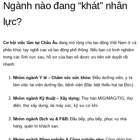
Ngành nào đang “khát” nhân
lực?
Cơ hội việc làm tại Châu Âu
đang mở rộng cho lao động Việt Nam ở cả
phân khúc tay nghề cao và lao động phổ thông. Nếu bạn có kinh nghiệm
trong các lĩnh vực sau, hồ sơ của bạn sẽ được ưu tiên xét duyệt rất
nhanh:
Nhóm ngành Y tế – Chăm sóc sức khỏe:
Điều dưỡng viên, y tá
làm việc tại viện dưỡng lão, bệnh viện (Đặc biệt thiếu hụt tại Đức).
Nhóm ngành Kỹ thuật – Xây dựng:
Thợ hàn MIG/MAG/TIG, thợ
điện, thợ xây dựng, lái máy xúc, kỹ sư cơ khí.
Nhóm ngành Dịch vụ & F&B:
Đầu bếp, phụ bếp, phục vụ nhà
hàng, quản trị khách sạn.
Nhóm ngành Nông nghiệp & Công nghiệp nhẹ:
Công nhân hái