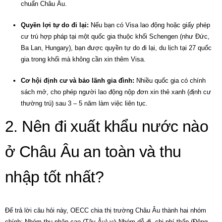
chuẩn Châu Âu.
Quyền lợi tự do đi lại:
Nếu bạn có Visa lao động hoặc giấy phép
cư trú hợp pháp tại một quốc gia thuộc khối Schengen (như Đức,
Ba Lan, Hungary), bạn được quyền tự do đi lại, du lịch tại 27 quốc
gia trong khối mà không cần xin thêm Visa.
Cơ hội định cư và bảo lãnh gia đình:
Nhiều quốc gia có chính
sách mở, cho phép người lao động nộp đơn xin thẻ xanh (định cư
thường trú) sau 3 – 5 năm làm việc liên tục.
2. Nên đi xuất khẩu nước nào
ở Châu Âu an toàn và thu
nhập tốt nhất?
Để trả lời câu hỏi này, OECC chia thị trường Châu Âu thành hai nhóm
chính: Nhóm thu nhập cao (Tây Âu) và Nhóm dễ đi, chi phí thấp (Đông