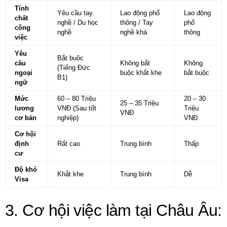
Tính
Yêu cầu tay
Lao động phổ
Lao động
chất
nghề / Du học
thông / Tay
phổ
công
nghề
nghề khá
thông
việc
Yêu
Bắt buộc
cầu
Không bắt
Không
(Tiếng Đức
ngoại
buộc khắt khe
bắt buộc
B1)
ngữ
Mức
60 – 80 Triệu
20 – 30
25 – 35 Triệu
lương
VNĐ (Sau tốt
Triệu
VNĐ
cơ bản
nghiệp)
VNĐ
Cơ hội
định
Rất cao
Trung bình
Thấp
cư
Độ khó
Khắt khe
Trung bình
Dễ
Visa
3. Cơ hội việc làm tại Châu Âu: