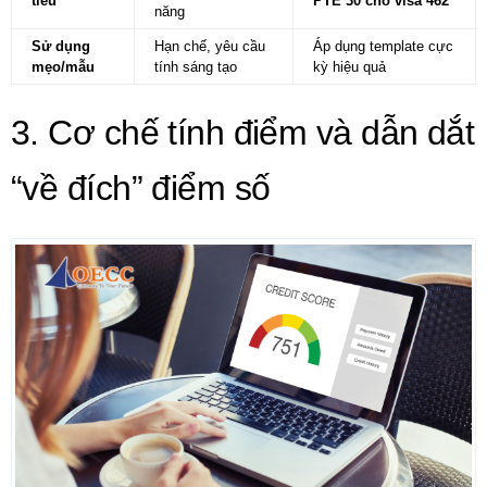
tiêu
PTE 30 cho visa 462
năng
Sử dụng
Hạn chế, yêu cầu
Áp dụng template cực
mẹo/mẫu
tính sáng tạo
kỳ hiệu quả
3. Cơ chế tính điểm và dẫn dắt
“về đích” điểm số