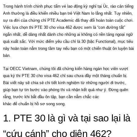
Trong hành trình chinh phục tấm vé lao động kỳ nghỉ tại Úc, rào cản tiếng
Anh thường là điều khiến nhiều bạn trẻ Việt Nam lo lắng nhất. Tuy nhiên,
sự ra đời của chứng chỉ PTE Academic đã thay đổi hoàn toàn cuộc chơi.
Việc lựa chọn thi PTE 30 cho visa 462 được xem là “con đường tắt”
ngắn nhất, dễ dàng nhất dành cho những ai không có nền tảng ngoại ngữ
quá xuất sắc. Với mức điểm yêu cầu chỉ là 30 (bậc Functional), mục tiêu
này hoàn toàn nằm trong tầm tay nếu bạn có một chiến thuật ôn luyện bài
bản.
Tại OECC Vietnam, chúng tôi đã chứng kiến hàng ngàn học viên vượt
qua kỳ thi PTE 30 cho visa 462 chỉ sau chưa đầy một tháng chuẩn bị.
Bài viết này sẽ chia sẻ chi tiết kinh nghiệm từ những người đi trước,
giúp bạn tự tin bước vào phòng thi và nhận kết quả như ý. Đừng quên
rằng, trước khi bắt đầu ôn tập, bạn cần nắm chắc các
điều kiện visa 462
khác để chuẩn bị hồ sơ song song.
1. PTE 30 là gì và tại sao lại là
“cứu cánh” cho diện 462?