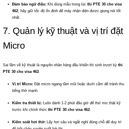
Đảm bảo ngữ điệu:
Khi dùng mẫu trong lúc
thi PTE 30 cho visa
462
, hãy giữ tốc độ ổn định để máy nhận diện được giọng nói tốt
nhất.
7. Quản lý kỹ thuật và vị trí đặt
Micro
Sai lầm về kỹ thuật là nguyên nhân hàng đầu khiến thí sinh trượt kỳ
thi
PTE 30 cho visa 462
.
Vị trí Micro:
Đặt micro ngang tầm mũi hoặc dưới cằm để tránh thu
tiếng thở mạnh.
Kiểm tra thiết bị:
Luôn dành 1-2 phút đầu giờ để thử mic thật kỹ
trước khi chính thức
thi PTE 30 cho visa 462
.
Kiểm soát hơi thở:
Lấy hơi sâu và ngắt nghỉ đúng chỗ để duy trì
độ trôi chảy xuyên suốt bài thi.