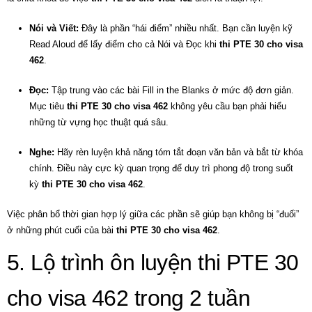
Nói và Viết:
Đây là phần “hái điểm” nhiều nhất. Bạn cần luyện kỹ
Read Aloud để lấy điểm cho cả Nói và Đọc khi
thi PTE 30 cho visa
462
.
Đọc:
Tập trung vào các bài Fill in the Blanks ở mức độ đơn giản.
Mục tiêu
thi PTE 30 cho visa 462
không yêu cầu bạn phải hiểu
những từ vựng học thuật quá sâu.
Nghe:
Hãy rèn luyện khả năng tóm tắt đoạn văn bản và bắt từ khóa
chính. Điều này cực kỳ quan trọng để duy trì phong độ trong suốt
kỳ
thi PTE 30 cho visa 462
.
Việc phân bổ thời gian hợp lý giữa các phần sẽ giúp bạn không bị “đuối”
ở những phút cuối của bài
thi PTE 30 cho visa 462
.
5. Lộ trình ôn luyện thi PTE 30
cho visa 462 trong 2 tuần