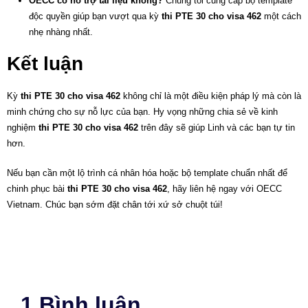
OECC có hỗ trợ tài liệu không?
Chúng tôi cung cấp bộ template
độc quyền giúp bạn vượt qua kỳ
thi PTE 30 cho visa 462
một cách
nhẹ nhàng nhất.
Kết luận
Kỳ
thi PTE 30 cho visa 462
không chỉ là một điều kiện pháp lý mà còn là
minh chứng cho sự nỗ lực của bạn. Hy vọng những chia sẻ về kinh
nghiệm
thi PTE 30 cho visa 462
trên đây sẽ giúp Linh và các bạn tự tin
hơn.
Nếu bạn cần một lộ trình cá nhân hóa hoặc bộ template chuẩn nhất để
chinh phục bài
thi PTE 30 cho visa 462
, hãy liên hệ ngay với OECC
Vietnam. Chúc bạn sớm đặt chân tới xứ sở chuột túi!
1 Bình luận.