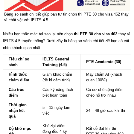
Bảng so sánh chi tiết giúp bạn tự tin chọn thi PTE 30 cho visa 462 thay
vì chật vật với IELTS 4.5.
Nhiều bạn thắc mắc tại sao lại nên chọn
thi PTE 30 cho visa 462
thay vì
IELTS 4.5 truyền thống? Dưới đây là bảng so sánh chi tiết để bạn có cái
nhìn khách quan nhất:
Tiêu chí so
IELTS General
PTE Academic (30)
sánh
Training (4.5)
Hình thức
Giám khảo chấm
Máy chấm AI (khách
chấm điểm
(dễ bị cảm tính)
quan 100%)
Cấu trúc
Các kỹ năng tách
Có cơ chế cộng điểm
điểm
biệt hoàn toàn
chéo hỗ trợ nhau
Thời gian
5 – 13 ngày làm
nhận kết
24 – 48 giờ sau khi thi
việc
quả
Khó đạt điểm
Độ khó mục
Rất dễ đạt khi
thi
đồng đều 4 kỹ