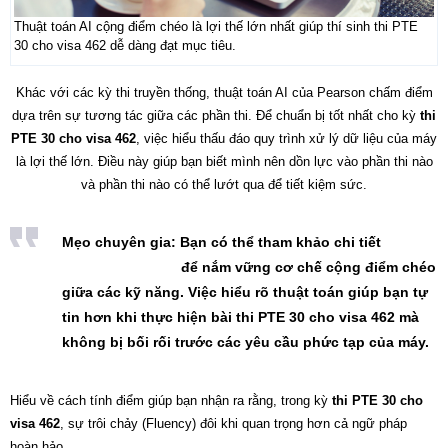
Thuật toán AI cộng điểm chéo là lợi thế lớn nhất giúp thí sinh thi PTE
30 cho visa 462 dễ dàng đạt mục tiêu.
Khác với các kỳ thi truyền thống, thuật toán AI của Pearson chấm điểm
dựa trên sự tương tác giữa các phần thi. Để chuẩn bị tốt nhất cho kỳ
thi
PTE 30 cho visa 462
, việc hiểu thấu đáo quy trình xử lý dữ liệu của máy
là lợi thế lớn. Điều này giúp bạn biết mình nên dồn lực vào phần thi nào
và phần thi nào có thể lướt qua để tiết kiệm sức.
Mẹo chuyên gia:
Bạn có thể tham khảo chi tiết
cách
tính điểm PTE 30
để nắm vững cơ chế cộng điểm chéo
giữa các kỹ năng. Việc hiểu rõ thuật toán giúp bạn tự
tin hơn khi thực hiện bài
thi PTE 30 cho visa 462
mà
không bị bối rối trước các yêu cầu phức tạp của máy.
Hiểu về cách tính điểm giúp bạn nhận ra rằng, trong kỳ
thi PTE 30 cho
visa 462
, sự trôi chảy (Fluency) đôi khi quan trọng hơn cả ngữ pháp
hoàn hảo.