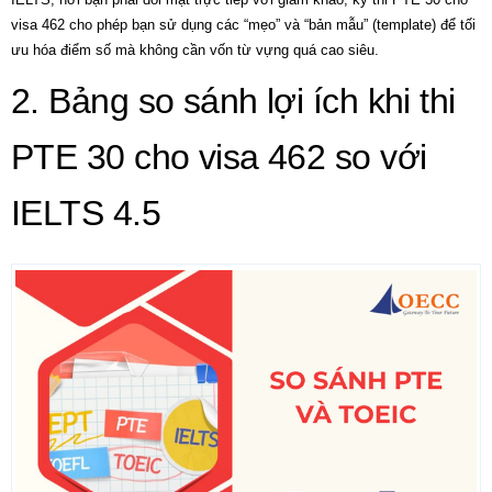
visa 462 cho phép bạn sử dụng các “mẹo” và “bản mẫu” (template) để tối
ưu hóa điểm số mà không cần vốn từ vựng quá cao siêu.
2. Bảng so sánh lợi ích khi thi
PTE 30 cho visa 462 so với
IELTS 4.5