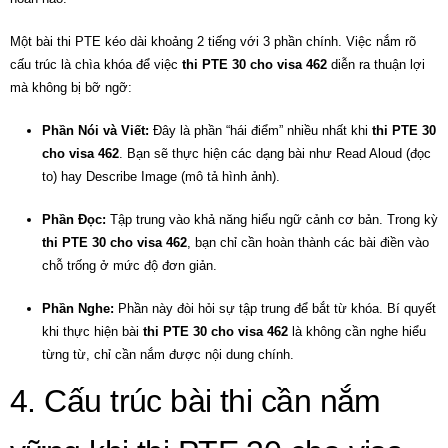
Một bài thi PTE kéo dài khoảng 2 tiếng với 3 phần chính. Việc nắm rõ
cấu trúc là chìa khóa để việc
thi PTE 30 cho visa 462
diễn ra thuận lợi
mà không bị bỡ ngỡ:
Phần Nói và Viết:
Đây là phần “hái điểm” nhiều nhất khi
thi PTE 30
cho visa 462
. Bạn sẽ thực hiện các dạng bài như Read Aloud (đọc
to) hay Describe Image (mô tả hình ảnh).
Phần Đọc:
Tập trung vào khả năng hiểu ngữ cảnh cơ bản. Trong kỳ
thi PTE 30 cho visa 462
, bạn chỉ cần hoàn thành các bài điền vào
chỗ trống ở mức độ đơn giản.
Phần Nghe:
Phần này đòi hỏi sự tập trung để bắt từ khóa. Bí quyết
khi thực hiện bài
thi PTE 30 cho visa 462
là không cần nghe hiểu
từng từ, chỉ cần nắm được nội dung chính.
4. Cấu trúc bài thi cần nắm