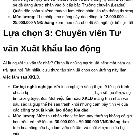
sẽ dễ dàng được nhận vào
ở cấp bậc Trưởng chuyền (Leader),
Quản đốc phân xưởng thay vì làm công nhân lắp ráp thông thường.
Mức lương:
Thu nhập cho
mảng này dao động từ
12.000.000 –
25.000.000 VNĐ/tháng
kèm theo các chế độ đãi ngộ nội bộ cực tốt.
Lựa chọn 3: Chuyên viên Tư
vấn Xuất khẩu lao động
Ai là người tư vấn tốt nhất? Chính là những người đã nếm mật nằm gai
trải qua nó! Rất nhiều cựu thực tập sinh đã chọn con đường này làm
việc làm sau XKLĐ
.
Cơ hội nghề nghiệp:
Với kinh nghiệm sống thực tế từ quá trình
chuẩn bị
hành trang đi xuất khẩu lao động
, bạn sẽ tạo được sự
tin tưởng tuyệt đối. Một
việc làm sau XKLĐ
mang tính nhân văn
sâu sắc là giúp thế hệ sau tránh khỏi những cạm bẫy tinh vi của
các
công ty xuất khẩu lao động lừa đảo
.
Mức lương:
Mức thu nhập cho
việc làm
này thường không có giới
hạn trần, có thể lên tới
30.000.000 – 50.000.000 VNĐ/tháng
dựa
trên hoa hồng nếu bạn làm việc có tâm và chốt được nhiều học
viên.