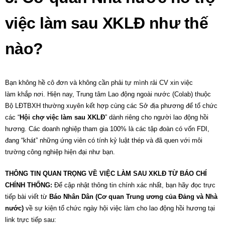
việc làm sau XKLĐ như thế
nào?
Bạn không hề cô đơn và không cần phải tự mình rải CV xin
việc
làm
khắp nơi. Hiện nay, Trung tâm Lao động ngoài nước (Colab) thuộc
Bộ LĐTBXH thường xuyên kết hợp cùng các Sở địa phương để tổ chức
các “
Hội chợ
việc làm sau XKLĐ
” dành riêng cho người lao động hồi
hương. Các doanh nghiệp tham gia 100% là các tập đoàn có vốn FDI,
đang “khát” những ứng viên có tính kỷ luật thép và đã quen với môi
trường công nghiệp hiện đại như bạn.
THÔNG TIN QUAN TRỌNG VỀ VIỆC LÀM SAU XKLĐ TỪ BÁO CHÍ
CHÍNH THỐNG:
Để cập nhật thông tin chính xác nhất, bạn hãy đọc trực
tiếp bài viết từ
Báo Nhân Dân (Cơ quan Trung ương của Đảng và Nhà
nước)
về sự kiện tổ chức ngày hội việc làm cho lao động hồi hương tại
link trực tiếp sau:
Báo Nhân Dân: Tổ chức hội chợ việc làm cho thực