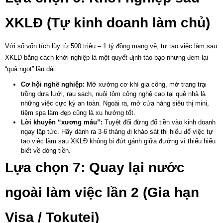
XKLĐ (Tự kinh doanh làm chủ)
Với số vốn tích lũy từ 500 triệu – 1 tỷ đồng mang về, tự tạo
việc làm sau
XKLĐ
bằng cách khởi nghiệp là một quyết định táo bạo nhưng đem lại
“quả ngọt” lâu dài.
Cơ hội nghề nghiệp:
Mở xưởng cơ khí gia công, mở trang trại
trồng dưa lưới, rau sạch, nuôi tôm công nghệ cao tại quê nhà là
những
việc
cực kỳ an toàn. Ngoài ra, mở cửa hàng siêu thị mini,
tiệm spa làm đẹp cũng là xu hướng tốt.
Lời khuyên “xương máu”:
Tuyệt đối đừng đổ tiền vào kinh doanh
ngay lập tức. Hãy dành ra 3-6 tháng đi khảo sát thị hiếu để việc tự
tạo
việc làm sau XKLĐ
không bị đứt gánh giữa đường vì thiếu hiểu
biết về dòng tiền.
Lựa chọn 7: Quay lại nước
ngoài làm việc lần 2 (Gia hạn
Visa / Tokutei)