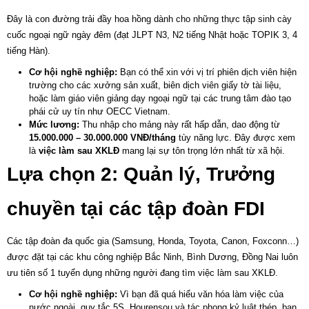
Đây là con đường trải đầy hoa hồng dành cho những thực tập sinh cày
cuốc ngoại ngữ ngày đêm (đạt JLPT N3, N2 tiếng Nhật hoặc TOPIK 3, 4
tiếng Hàn).
Cơ hội nghề nghiệp:
Bạn có thể xin
với vị trí phiên dịch viên hiện
trường cho các xưởng sản xuất, biên dịch viên giấy tờ tài liệu,
hoặc làm giáo viên giảng dạy ngoại ngữ tại các trung tâm đào tạo
phái cử uy tín như OECC Vietnam.
Mức lương:
Thu nhập cho
mảng này rất hấp dẫn, dao động từ
15.000.000 – 30.000.000 VNĐ/tháng
tùy năng lực. Đây được xem
là
việc làm sau XKLĐ
mang lại sự tôn trọng lớn nhất từ xã hội.
Lựa chọn 2: Quản lý, Trưởng
chuyền tại các tập đoàn FDI
Các tập đoàn đa quốc gia (Samsung, Honda, Toyota, Canon, Foxconn…)
được đặt tại các khu công nghiệp Bắc Ninh, Bình Dương, Đồng Nai luôn
ưu tiên số 1 tuyển dụng những người đang tìm
việc làm sau XKLĐ
.
Cơ hội nghề nghiệp:
Vì bạn đã quá hiểu văn hóa làm việc của
nước ngoài, quy tắc 5S, Hourensou và tác phong kỷ luật thép, bạn