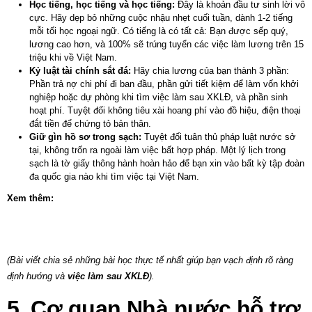
Học tiếng, học tiếng và học tiếng:
Đây là khoản đầu tư sinh lời vô
cực. Hãy dẹp bỏ những cuộc nhậu nhẹt cuối tuần, dành 1-2 tiếng
mỗi tối học ngoại ngữ. Có tiếng là có tất cả: Bạn được sếp quý,
lương cao hơn, và 100% sẽ trúng tuyển các
việc làm
lương trên 15
triệu khi về Việt Nam.
Kỷ luật tài chính sắt đá:
Hãy chia lương của bạn thành 3 phần:
Phần trả nợ chi phí đi ban đầu, phần gửi tiết kiệm để làm vốn khởi
nghiệp hoặc dự phòng khi tìm
việc làm sau XKLĐ
, và phần sinh
hoạt phí. Tuyệt đối không tiêu xài hoang phí vào đồ hiệu, điện thoại
đắt tiền để chứng tỏ bản thân.
Giữ gìn hồ sơ trong sạch:
Tuyệt đối tuân thủ pháp luật nước sở
tại, không trốn ra ngoài làm việc bất hợp pháp. Một lý lịch trong
sạch là tờ giấy thông hành hoàn hảo để bạn xin vào bất kỳ tập đoàn
đa quốc gia nào khi tìm
việc
tại Việt Nam.
Xem thêm:
Kinh Nghiệm Xương Máu và Câu Chuyện Thành Công Từ
Người Bà Rịa – Vũng Tàu Đã Xuất Khẩu Lao Động Nhật Bản: Bài Học
và Động Lực
(Bài viết chia sẻ những bài học thực tế nhất giúp bạn vạch định rõ ràng
định hướng và
việc làm sau XKLĐ
).
5. Cơ quan Nhà nước hỗ trợ