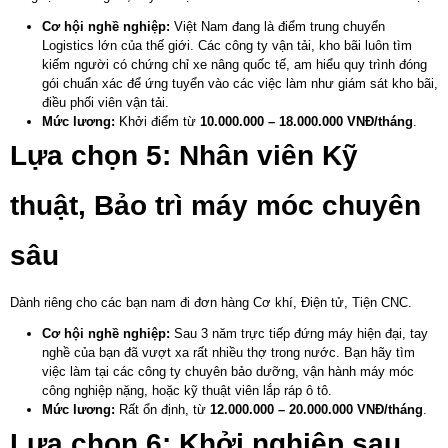
Cơ hội nghề nghiệp:
Việt Nam đang là điểm trung chuyển
Logistics lớn của thế giới. Các công ty vận tải, kho bãi luôn tìm
kiếm người có chứng chỉ xe nâng quốc tế, am hiểu quy trình đóng
gói chuẩn xác để ứng tuyển vào các
việc làm
như giám sát kho bãi,
điều phối viên vận tải.
Mức lương:
Khởi điểm từ
10.000.000 – 18.000.000 VNĐ/tháng
.
Lựa chọn 5: Nhân viên Kỹ
thuật, Bảo trì máy móc chuyên
sâu
Dành riêng cho các bạn nam đi đơn hàng Cơ khí, Điện tử, Tiện CNC.
Cơ hội nghề nghiệp:
Sau 3 năm trực tiếp đứng máy hiện đại, tay
nghề của bạn đã vượt xa rất nhiều thợ trong nước. Bạn hãy tìm
việc làm
tại các công ty chuyên bảo dưỡng, vận hành máy móc
công nghiệp nặng, hoặc kỹ thuật viên lắp ráp ô tô.
Mức lương:
Rất ổn định, từ
12.000.000 – 20.000.000 VNĐ/tháng
.
Lựa chọn 6: Khởi nghiệp sau