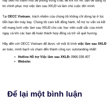
hãy biến nó thành một bệ phóng vững chắc để khi trở về, bạn dễ dàng tự
tin chinh phục mọi
việc làm sau XKLĐ
và làm chủ cuộc đời mình.
Tại
OECC Vietnam
, trách nhiệm của chúng tôi không chỉ dừng lại ở lúc
tiễn bạn lên máy bay. Chúng tôi cam kết đồng hành, hỗ trợ tư vấn và kết
nối mạng lưới
việc làm sau XKLĐ
cho các học viên xuất sắc của mình
ngay cả khi các bạn đã hoàn thành hợp đồng và trở về quê hương.
Hãy đến với OECC Vietnam để được vẽ một lộ trình
việc làm sau XKLĐ
an toàn, minh bạch và chạm đến thành công rực outstanding nhất!
Hotline Hỗ trợ Việc làm sau XKLĐ:
0966.038.407
Website:
www.oecc.vn
Để lại một bình luận