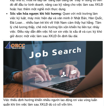
xây nhà to, mua xe đẹp để “bằng bạn bằng bè” thay vì dùng số tiền
đó để đầu tư kinh doanh, nâng cao kỹ năng cho
việc làm sau XKLĐ
hoặc học thêm một nghề mới thực dụng.
Sốc văn hóa ngược khi hồi hương:
Quen với môi trường làm
việc kỷ luật, máy móc hiện đại và văn minh ở Nhật Bản, Hàn Quốc,
Đài Loan… nhiều bạn trẻ khi về Việt Nam cảm thấy hụt hẫng. Tâm
lý chê lương thấp, chê môi trường lộn xộn khiến họ liên tục nhảy
việc. Điều này dẫn đến việc hồ sơ xin việc bị xấu đi và cực kỳ khó
giữ được một
việc làm sau XKLĐ
ổn định lâu dài.
Việc thiếu định hướng khiến nhiều người lao động rơi vào vòng luẩn
quẩn khi tìm việc làm sau XKLĐ dù có số vốn lớn.