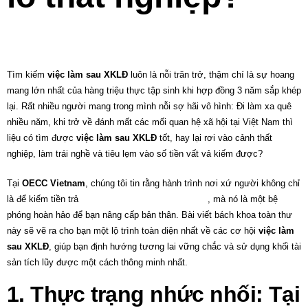
Tìm kiếm
việc làm sau XKLĐ
luôn là nỗi trăn trở, thậm chí là sự hoang
mang lớn nhất của hàng triệu thực tập sinh khi hợp đồng 3 năm sắp khép
lại. Rất nhiều người mang trong mình nỗi sợ hãi vô hình: Đi làm xa quê
nhiều năm, khi trở về đánh mất các mối quan hệ xã hội tại Việt Nam thì
liệu có tìm được
việc làm sau XKLĐ
tốt, hay lại rơi vào cảnh thất
nghiệp, làm trái nghề và tiêu lẹm vào số tiền vất vả kiếm được?
Tại
OECC Vietnam
, chúng tôi tin rằng hành trình nơi xứ người không chỉ
là để kiếm tiền trả
C
hi phí đi xuất khẩu lao động
, mà nó là một bệ
phóng hoàn hảo để bạn nâng cấp bản thân. Bài viết bách khoa toàn thư
này sẽ vẽ ra cho bạn một lộ trình toàn diện nhất về các cơ hội
việc làm
sau XKLĐ
, giúp bạn định hướng tương lai vững chắc và sử dụng khối tài
sản tích lũy được một cách thông minh nhất.
1. Thực trạng nhức nhối: Tại