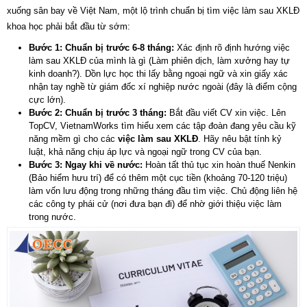
xuống sân bay về Việt Nam, một lộ trình chuẩn bị tìm
việc làm sau XKLĐ
khoa học phải bắt đầu từ sớm:
Bước 1: Chuẩn bị trước 6-8 tháng:
Xác định rõ định hướng
việc
làm sau XKLĐ
của mình là gì (Làm phiên dịch, làm xưởng hay tự
kinh doanh?). Dồn lực học thi lấy bằng ngoại ngữ và xin giấy xác
nhận tay nghề từ giám đốc xí nghiệp nước ngoài (đây là điểm cộng
cực lớn).
Bước 2: Chuẩn bị trước 3 tháng:
Bắt đầu viết CV xin
việc
. Lên
TopCV, VietnamWorks tìm hiểu xem các tập đoàn đang yêu cầu kỹ
năng mềm gì cho các
việc làm sau XKLĐ
. Hãy nêu bật tính kỷ
luật, khả năng chịu áp lực và ngoại ngữ trong CV của bạn.
Bước 3: Ngay khi về nước:
Hoàn tất thủ tục xin hoàn thuế Nenkin
(Bảo hiểm hưu trí) để có thêm một cục tiền (khoảng 70-120 triệu)
làm vốn lưu động trong những tháng đầu tìm
việc
. Chủ động liên hệ
các công ty phái cử (nơi đưa bạn đi) để nhờ giới thiệu việc làm
trong nước.