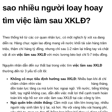
sao nhiều người loay hoay
tìm việc làm sau XKLĐ?
Theo thống kê từ các cơ quan nhân lực, có một nghịch lý xót xa đang
diễn ra: Hàng chục ngàn lao động mang về nước khối tài sản hàng trăm
triệu, thậm chí hàng tỷ đồng, nhưng chỉ sau 1-2 năm lại trắng tay và chật
vật đi xin
việc làm sau XKLĐ
với mức lương bèo bọt chỉ 5-7 triệu đồng.
Nguyên nhân dẫn đến sự thất bại trong việc tìm
việc làm sau XKLĐ
thường đến từ 3 yếu tố cốt lõi:
Không có mục tiêu định hướng sau XKLĐ:
Nhiều bạn khi đi chỉ
chăm chăm nhìn vào
mức lương xuất khẩu lao động
hàng tháng,
dồn toàn lực tăng ca mà lười học ngoại ngữ. Về nước, tiếng không
biết, tay nghề không cao, dẫn đến việc mất lợi thế cạnh tranh hoàn
toàn khi nộp hồ sơ xin
việc làm sau XKLĐ
tại các công ty lớn.
Ngủ quên trên chiến thắng:
Cầm một cục tiền lớn trong tay, nhiều
người nảy sinh tâm lý ỷ lại, xả hơi. Họ vội vàng tiêu xài hoang phí,