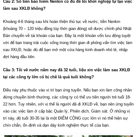
Câu 2: Số tiền bảo hiểm Nenkin có đủ để tôi khởi nghiệp tự tạo việc
làm sau XKLĐ không?
Khoảng 4-6 tháng sau khi hoàn thiện thủ tục về nước, tiền Nenkin
(khoảng 70 – 120 triệu đồng tùy thời gian đóng) sẽ được chính phủ Nhật
Bản chuyển về tài khoản của bạn. Đây là một khoản vốn lưu động tuyệt
vời để bạn trang trải cuộc sống trong thời gian đi phỏng vấn tìm
việc làm
sau XKLĐ
, hoặc đủ để bạn mở một cửa hàng kinh doanh nhỏ lẻ, nhập
đợt hàng đầu tiên.
Câu 3: Tôi về nước năm nay đã 32 tuổi, liệu xin việc làm sau XKLĐ
tại các công ty lớn có bị chê là quá tuổi không?
Điều này phụ thuộc vào vị trí bạn ứng tuyển. Nếu bạn xin làm công nhân
đứng chuyền bình thường, các công ty có thể ưu tiên người trẻ tuổi 18-
22 hơn. Tuy nhiên, với vị thế là người đã đi XKLĐ về, bạn nên ứng tuyển
vào các
việc làm
ở cấp bậc Quản lý, Phiên dịch, Giám sát. Ở những vị
trí này, độ tuổi 30-35 lại là một ĐIỂM CỘNG cực lớn vì nó thể hiện sự
chín chắn, ổn định và dạn dày kinh nghiệm thực tế của bạn.