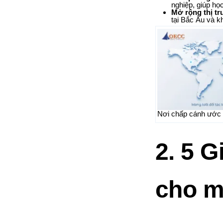
nghiệp, giúp họ
Mở rộng thị t
tại Bắc Âu và k
Nơi chấp cánh ước
2. 5 G
cho m