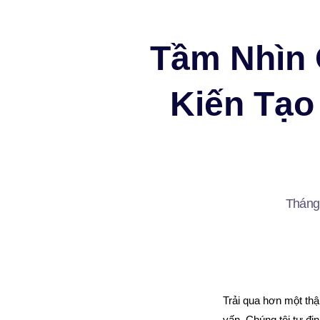
OECC – Du học, Thực tập & Nghề nghiệp
Tầm Nhìn 
Kiến Tạo
Tháng
Trải qua hơn một thậ
vấn. Chúng tôi tự địn