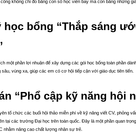
công không chỉ đo bằng con số học viên bay mà còn bằng những giá 
ỹ học bổng “Thắp sáng ư
ế”
h một phần lợi nhuận để xây dựng các gói học bổng toàn phần dàn
g sâu, vùng xa, giúp các em có cơ hội tiếp cận với giáo dục tiên tiến.
được tới trường | Báo Pháp Luật TP. Hồ Chí Minh
 án “Phổ cập kỹ năng hội 
ên tổ chức các buổi hội thảo miễn phí về kỹ năng viết CV, phỏng vấn
ên tại các trường Đại học trên toàn quốc. Đây là một phần quan trọng
 nhằm nâng cao chất lượng nhân sự trẻ.