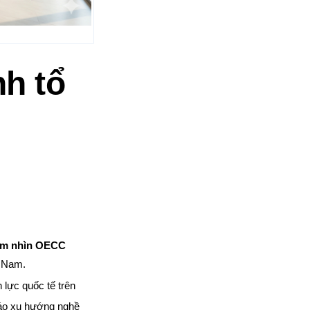
nh tổ
ầm nhìn OECC
t Nam.
lực quốc tế trên
báo xu hướng nghề