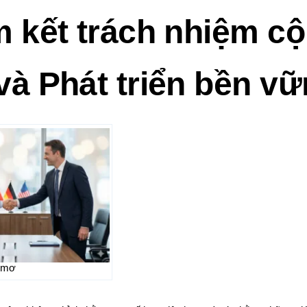
m kết trách nhiệm c
và Phát triển bền v
 mơ