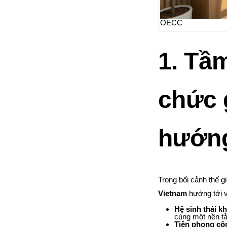
OECC
1. Tầm
chức 
hướn
Trong bối cảnh thế g
Vietnam
hướng tới v
Hệ sinh thái kh
cùng một nền t
Tiên phong cô