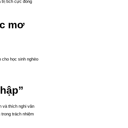
trị tích cực đóng
ớc mơ
h cho học sinh nghèo
Hơn 40% trẻ em
nhập”
 và thích nghi văn
 trong trách nhiệm