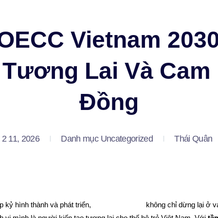
Trang chủ
Giới thiệu
Tin tức
OECC Vietnam 203
 Tương Lai Và Cam
Đồng
 2 11, 2026
Danh mục
Uncategorized
Thái Quân
p kỷ hình thành và phát triển,
OECC Vietnam
không chỉ dừng lại ở va
h vị mình là người kiến tạo tương lai cho thế hệ trẻ Việt Nam. Với
tầ