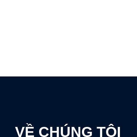
OECC – Du học, Thực tập & Nghề nghiệp
Giới thiệu
VỀ CHÚNG TÔI